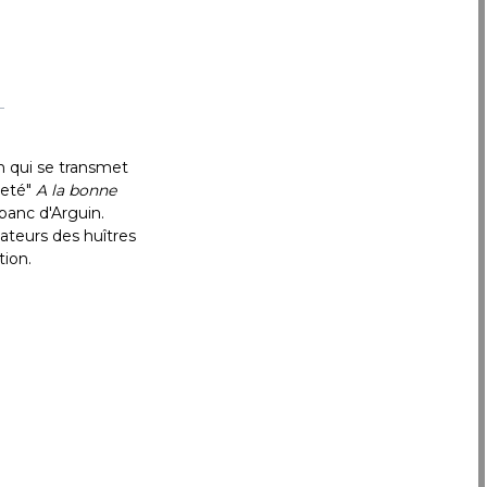
on qui se transmet
heté"
A la bonne
 banc d'Arguin.
mateurs des huîtres
tion.