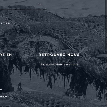
romos....
RE EN
RETROUVEZ-NOUS
Facebook Huître en ligne
ée
vente