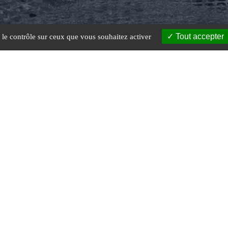
Tout accepter
e le contrôle sur ceux que vous souhaitez activer
0/5 — 0 avis
Voir tous les avis
Copyright © 2021 Huître en ligne
Une création
Akyos Communication