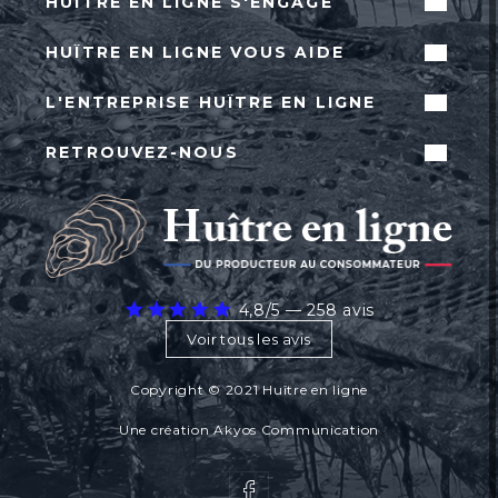
HUÎTRE EN LIGNE S'ENGAGE
Livraison et fraîcheur
HUÎTRE EN LIGNE VOUS AIDE
Des produits de qualités
Nos produits
L'ENTREPRISE HUÎTRE EN LIGNE
Nos services
Espace Pro
Paiement en ligne en confiance
Qui sommes-nous ?
RETROUVEZ-NOUS
Blog
Mentions Légales
Blog recettes
Facebook Huître en ligne
Nos partenaires
Nous contacter
Respect de la vie privée
Plan du site
Conditions générales de vente
4,8/5 — 258 avis
Avis
Voir tous les avis
Copyright © 2021 Huître en ligne
Une création
Akyos Communication